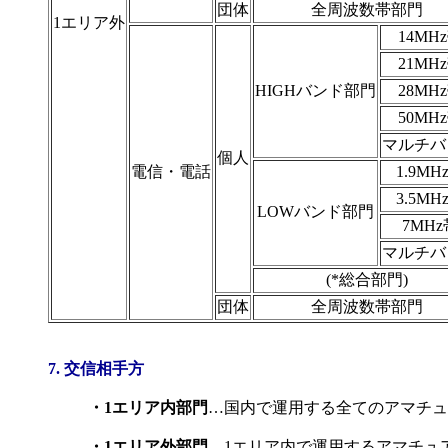
団体
全周波数帯部門
1エリア外
14MH
21MH
HIGHバンド部門
28MH
50MH
マルチバ
個人
電信・電話
1.9MH
3.5MH
LOWバンド部門
7MHz
マルチバ
(*総合部門)
団体
全周波数帯部門
7. 交信相手方
・1エリア内部門
…国内で運用する全てのアマチュ
・1エリア外部門
…1エリア内で運用するアマチュ