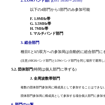
2. LOWバンド部門
(JST 16:00～20:00)
以下の4部門から1部門のみ参加可能
F. 1.9MHz帯
G. 3.5MHz帯
H. 7MHz帯
I. マルチバンド部門
3. 総合部門
種目EとIの双方への参加局は自動的に総合部門に
(注意) HIGHバンド部門とLOWバンド部門を同じ場所で運用
5.2. 団体部門
(時間は個人部門に準ずる)
J. 全周波数帯部門
複数の団体部門参加局に構成員として参加することはできな
団体部門参加局に構成員として参加する場合個人部門に参加
6. 部門の一覧