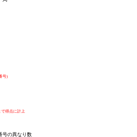
番号)
まで得点に計上
番号の異なり数