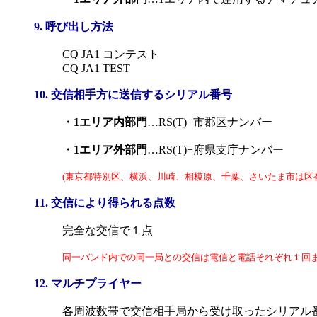
9. 呼び出し方法
CQ JA1 コンテスト
CQ JA1 TEST
10. 交信相手方に送信するシリアル番号
・1エリア内部門
…RS(T)+市郡区ナンバー
・1エリア外部門
…RS(T)+府県支庁ナンバー
(東京都特別区、横浜、川崎、相模原、千葉、さいたま市は区
11. 交信により得られる点数
完全な交信で１点
同一バンド内での同一局との交信は電信と電話それぞれ１回
12. マルチプライヤー
各周波数帯で交信相手局から受け取ったシリアル