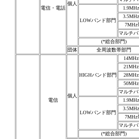
個人
電信・電話
1.9MH
3.5MH
LOWバンド部門
7MHz
マルチバ
(*総合部門)
団体
全周波数帯部門
14MH
21MH
HIGHバンド部門
28MH
50MH
マルチバ
個人
電信
1.9MH
3.5MH
LOWバンド部門
7MHz
マルチバ
(*総合部門)