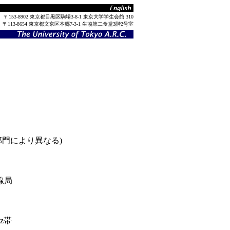
〒153-8902 東京都目黒区駒場3-8-1 東京大学学生会館 310
〒113-8654 東京都文京区本郷7-3-1 生協第二食堂3階2号室
0 (部門により異なる)
線局
Hz帯