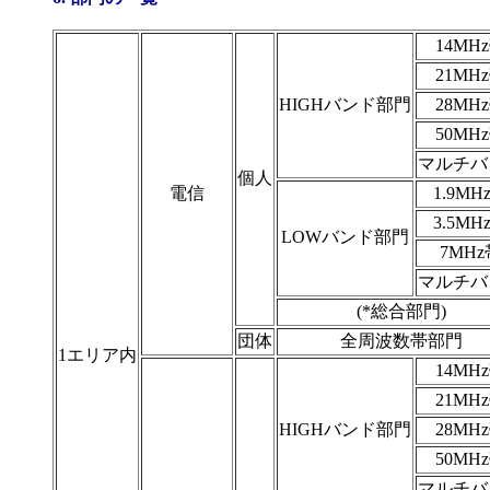
14MH
21MH
HIGHバンド部門
28MH
50MH
マルチバ
個人
電信
1.9MH
3.5MH
LOWバンド部門
7MHz
マルチバ
(*総合部門)
団体
全周波数帯部門
1エリア内
14MH
21MH
HIGHバンド部門
28MH
50MH
マルチバ