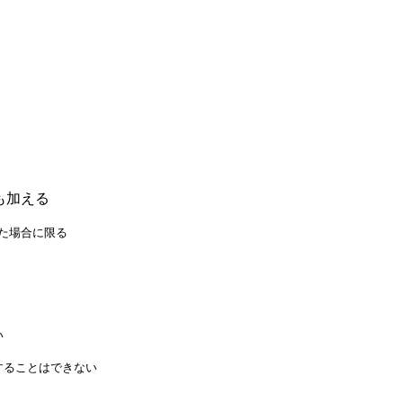
も加える
した場合に限る
い
することはできない