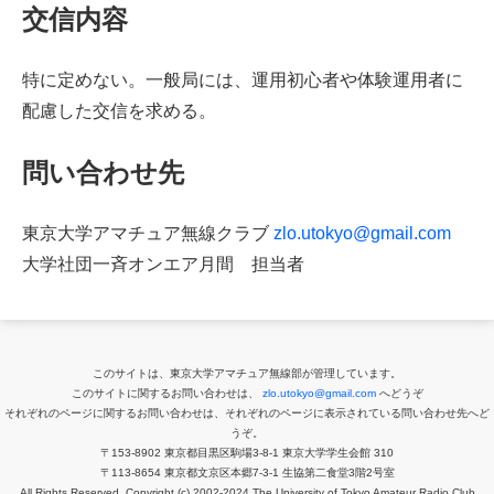
交信内容
特に定めない。一般局には、運用初心者や体験運用者に
配慮した交信を求める。
問い合わせ先
東京大学アマチュア無線クラブ
zlo.utokyo@gmail.com
大学社団一斉オンエア月間 担当者
このサイトは、東京大学アマチュア無線部が管理しています。
このサイトに関するお問い合わせは、
zlo.utokyo@gmail.com
へどうぞ
それぞれのページに関するお問い合わせは、それぞれのページに表示されている問い合わせ先へど
うぞ。
〒153-8902 東京都目黒区駒場3-8-1 東京大学学生会館 310
〒113-8654 東京都文京区本郷7-3-1 生協第二食堂3階2号室
All Rights Reserved, Copyright (c) 2002-2024 The University of Tokyo Amateur Radio Club